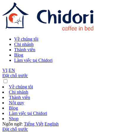
Về chúng tôi
Chi nhánh
Thành viên
Blog
Làm việc tại Chidori
VI
EN
Đặt chỗ trước
Về chúng tôi
Chi nhánh
Thành viên
Nội quy
Blog
Làm việc tại Chidori
Shop
Ngôn ngữ:
Tiếng Việt
English
Đặt chỗ trước